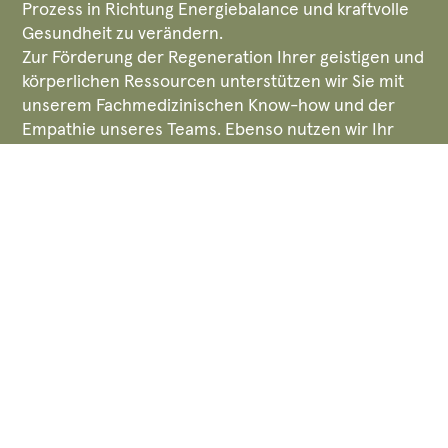
Prozess in Richtung Energiebalance und kraftvolle
Gesundheit zu verändern.
Zur Förderung der Regeneration Ihrer geistigen und
körperlichen Ressourcen unterstützen wir Sie mit
unserem Fachmedizinischen Know-how und der
Empathie unseres Teams. Ebenso nutzen wir Ihr
eigenes intuitives Wissen, um zu neuer Stärke,
energetischer Vitalität und mentaler Klarheit zu
gelangen. Denn Sie selbst sind die Autorität Ihrer
Ziele und Ihrer dazu passenden ureigenen Schritte.
Denn Stress beginnt meist im Kopf und Gesundheit
eben auch. (Wissen­schaftlich belegt durch die
moderne Neurobiologie)
Ganzheitliches Stressmanagement
basiert auf den Bio-psychosozialen Grundlagen der
modernen Stress und Neuroplastizitätsforschung
und setzt sich aus den 3 Bausteinen zusammen: