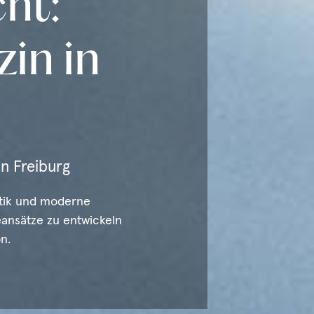
ht:
in in
in Freiburg
stik und moderne
eansätze zu entwickeln
n.