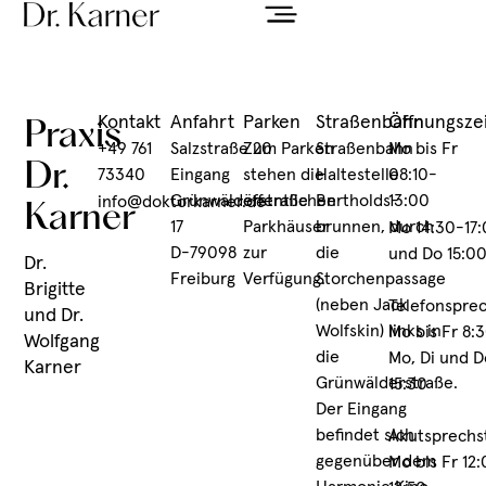
Kontakt
Anfahrt
Parken
Straßenbahn
Öffnungsze
Praxis
+49 761
Salzstraße 20
Zum Parken
Straßenbahn
Mo bis Fr
Dr.
73340
Eingang
stehen die
Haltestelle
08:10-
Grünwälderstraße
öffentlichen
Bertholds­
13:00
info@doktorkarner.de
Karner
17
Parkhäuser
brunnen, durch
Mo 14:30-17:
D-79098
zur
die
und Do 15:0
Dr.
Freiburg
Verfügung.
Storchenpassage
Brigitte
(neben Jack
Telefonspre
und Dr.
Wolfskin) links in
Mo bis Fr 8:
Wolfgang
die
Mo, Di und D
Karner
Grünwälderstraße.
15:30
Der Eingang
befindet sich
Akutsprechs
gegenüber dem
Mo bis Fr 12: