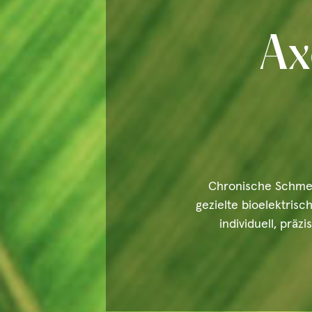
Ax
Chronische Schmer
gezielte bioelektris
individuell, prä