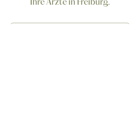
Ihre Ärzte in Freiburg.
Buchen Sie Ihren Vorbesprechungstermin
Kontakt
Arzt Termine
Neupatienten Anmeldung
Kontakt