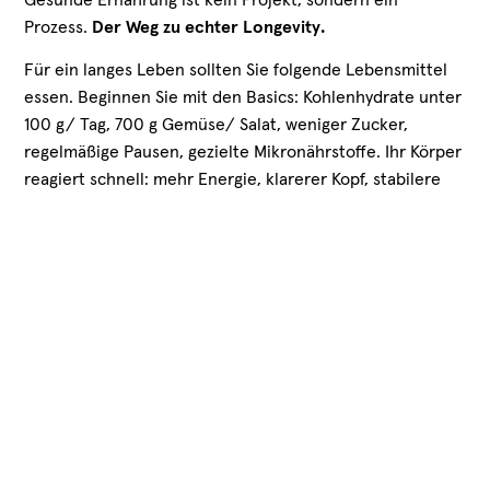
Prozess.
Der Weg zu echter Longevity.
Für ein langes Leben sollten Sie folgende Lebensmittel
essen. Beginnen Sie mit den Basics: Kohlenhydrate unter
100 g/ Tag, 700 g Gemüse/ Salat, weniger Zucker,
regelmäßige Pausen, gezielte Mikronährstoffe. Ihr Körper
reagiert schnell: mehr Energie, klarerer Kopf, stabilere
Stimmung. Und genau das ist Deep Health – die Basis für
Longevity, die von innen entsteht.
Mehr über unseren Longevity-Ansatz erfahren:
Wie Sie
das Beste aus Ihrem längeren Leben machen
.
Longevity basiert auf Evidenz – Studien
Gaziano JM et al., JAMA, 2012
Yeung LK et al., Am J Clin Nutr, 2023
Nestlé-Studie „So is(s)t Deutschland 2024“
Techniker Krankenkasse Studie „Iss was,