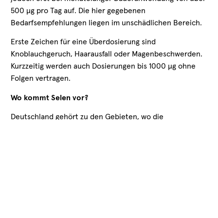
500 µg pro Tag auf. Die hier gegebenen
Bedarfsempfehlungen liegen im unschädlichen Bereich.
Erste Zeichen für eine Überdosierung sind
Knoblauchgeruch, Haarausfall oder Magenbeschwerden.
Kurzzeitig werden auch Dosierungen bis 1000 µg ohne
Folgen vertragen.
Wo kommt Selen vor?
Deutschland gehört zu den Gebieten, wo die
Ackerböden relativ wenig Selen enthalten. Mit der
üblichen Ernährung werden durchschnittlich 30 bis 50
µg täglich aufgenommen. Das liegt an der unteren
Grenze des normalen Bedarfs.
An Selen reiche Nahrungsmittel sind – jeweils µg in 100
Gramm Ware: Kokosnuss (810), Sesam (800), Steinpilze
(184), Paranüsse (103), Sonnenblumenkerne (69),